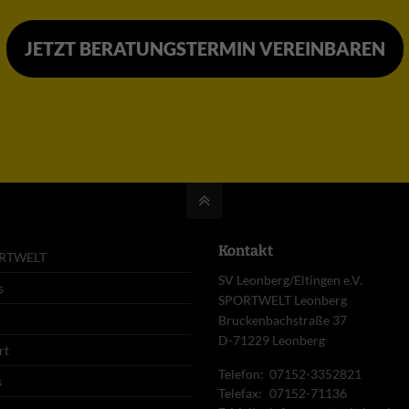
JETZT BERATUNGSTERMIN VEREINBAREN
Kontakt
ORTWELT
SV Leonberg/Eltingen e.V.
s
SPORTWELT Leonberg
Bruckenbachstraße 37
D-71229 Leonberg
rt
Telefon:
07152-3352821
s
Telefax:
07152-71136